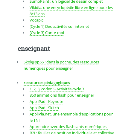
SumoPaint : un logiciel de dessin complet
Vikidia, une encyclopédie libre en ligne pour les
8/13 ans
Vocapic
[Cycle 1] Des activités sur internet
[Cycle 3] Conte-moi
enseignant
Skol@pp56 : dans la poche, des ressources
numériques pour enseigner
ressources pédagogiques
1, 2, 3, codez ! - Activités cycle 3
850 animations flash pour enseigner
App iPad : Keynote
App iPad : Skitch
AppliPla.net, une ensemble d’applications pour
le TNI
Apprendre avec des flashcards numériques !
B2I : feuilles de position individuelle et collective