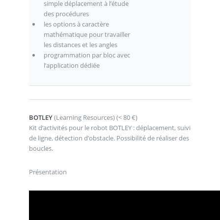
simple déplacement à l’étude
des procédures
les options à caractère
mathématique pour travailler
les distances et les angles
programmation par bloc avec
l’application dédiée
BOTLEY
(Learning Resources) (< 80 €)
Kit d’activités pour le robot BOTLEY : déplacement, suivi
de ligne, détection d’obstacle. Possibilité de réaliser des
boucles.
Présentation