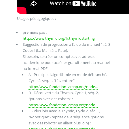
Usages pédagogiques :
premiers pas :
https://www.thymio.org/fr:thymiostarting
Suggestion de progression à l’aide du manuel 1, 2, 3
Codez ! (La Main à la Pâte).
Si besoin, se créer un compte avec adresse
académique pour accéder gratuitement au manuel
au format PDF.
A - Principe d’algorithmie en mode débranché,
Cycle 2, séq. 1, "L’aventure" :
http://www.fondation-lamap.org/node...
B - Découverte du Thymio, Cycle 1, séq. 2,
"Jouons avec des robots" :
http://www.fondation-lamap.org/node...
C - Plus loin avec le Thymio, Cycle 2, séq. 3,
"Robotique" (reprise de la séquence "Jouons
avec des robots" en allant plus loin) :
http://www.fondation-lamap.org/node...