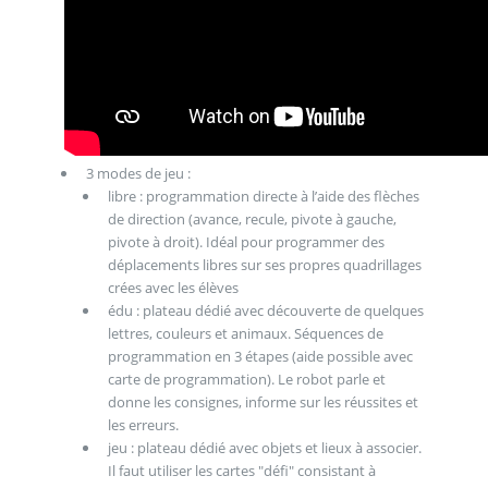
3 modes de jeu :
libre : programmation directe à l’aide des flèches
de direction (avance, recule, pivote à gauche,
pivote à droit). Idéal pour programmer des
déplacements libres sur ses propres quadrillages
crées avec les élèves
édu : plateau dédié avec découverte de quelques
lettres, couleurs et animaux. Séquences de
programmation en 3 étapes (aide possible avec
carte de programmation). Le robot parle et
donne les consignes, informe sur les réussites et
les erreurs.
jeu : plateau dédié avec objets et lieux à associer.
Il faut utiliser les cartes "défi" consistant à