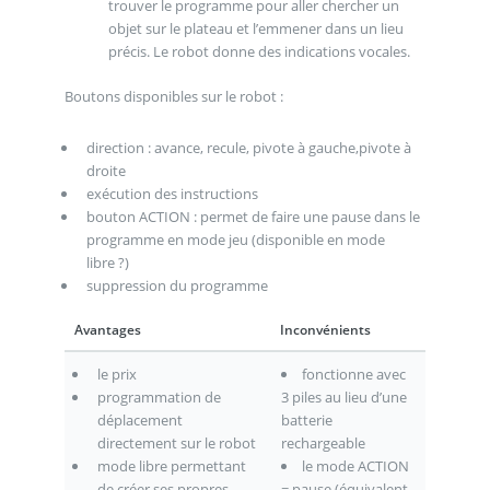
trouver le programme pour aller chercher un
objet sur le plateau et l’emmener dans un lieu
précis. Le robot donne des indications vocales.
Boutons disponibles sur le robot :
direction : avance, recule, pivote à gauche,pivote à
droite
exécution des instructions
bouton ACTION : permet de faire une pause dans le
programme en mode jeu (disponible en mode
libre ?)
suppression du programme
Avantages
Inconvénients
le prix
fonctionne avec
programmation de
3 piles au lieu d’une
déplacement
batterie
directement sur le robot
rechargeable
mode libre permettant
le mode ACTION
de créer ses propres
= pause (équivalent