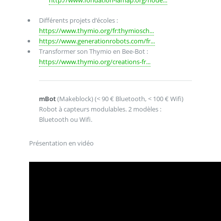
Différents projets d’écoles :
https://www.thymio.org/fr:thymiosch...
https://www.generationrobots.com/fr...
Transformer son Thymio en Bee-Bot :
https://www.thymio.org/creations-fr...
mBot
(Makeblock) (< 90 € Bluetooth, < 100 € Wifi)
Robot à capteurs modulables. 2 modèles :
Bluetooth ou Wifi.
Présentation en vidéo