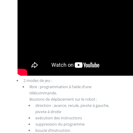
2 modes de jeu :
libre : programmation à l’aide d’une
télécommande.
Boutons de déplacement sur le robot :
direction : avance, recule, pivote à gauche,
pivote à droite
exécution des instructions
suppression du programme
boucle d’instruction