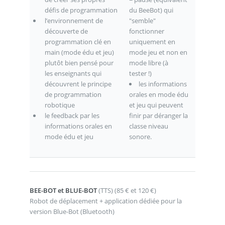
défis de programmation
du BeeBot) qui
l’environnement de
"semble"
découverte de
fonctionner
programmation clé en
uniquement en
main (mode édu et jeu)
mode jeu et non en
plutôt bien pensé pour
mode libre (à
les enseignants qui
tester !)
découvrent le principe
les informations
de programmation
orales en mode édu
robotique
et jeu qui peuvent
le feedback par les
finir par déranger la
informations orales en
classe niveau
mode édu et jeu
sonore.
BEE-BOT et BLUE-BOT
(TTS) (85 € et 120 €)
Robot de déplacement + application dédiée pour la
version Blue-Bot (Bluetooth)