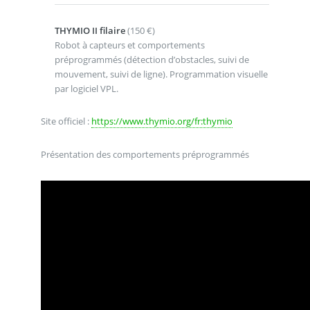
THYMIO II filaire
(150 €)
Robot à capteurs et comportements
préprogrammés (détection d’obstacles, suivi de
mouvement, suivi de ligne). Programmation visuelle
par logiciel VPL.
Site officiel :
https://www.thymio.org/fr:thymio
Présentation des comportements préprogrammés