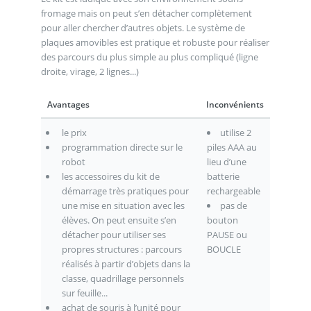
fromage mais on peut s’en détacher complètement
pour aller chercher d’autres objets. Le système de
plaques amovibles est pratique et robuste pour réaliser
des parcours du plus simple au plus compliqué (ligne
droite, virage, 2 lignes...)
Avantages
Inconvénients
le prix
utilise 2
programmation directe sur le
piles AAA au
robot
lieu d’une
les accessoires du kit de
batterie
démarrage très pratiques pour
rechargeable
une mise en situation avec les
pas de
élèves. On peut ensuite s’en
bouton
détacher pour utiliser ses
PAUSE ou
propres structures : parcours
BOUCLE
réalisés à partir d’objets dans la
classe, quadrillage personnels
sur feuille...
achat de souris à l’unité pour