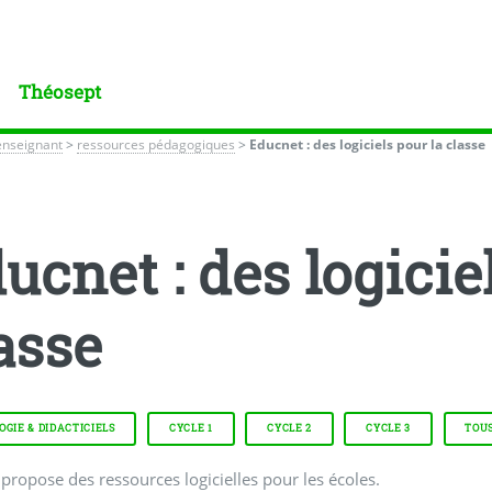
Théosept
enseignant
>
ressources pédagogiques
>
Educnet : des logiciels pour la classe
ucnet : des logicie
asse
GIE & DIDACTICIELS
CYCLE 1
CYCLE 2
CYCLE 3
TOUS
propose des ressources logicielles pour les écoles.