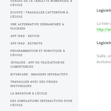
USAGES DE LA TABLETTE NUMÉRIQUE À
L’ÉCOLE
Logicie
ECOUTE ! TRAVAILLER L’ATTENTION À
L’ÉCOLE
La liste
UNE ALTERNATIVE DÉBRANCHÉE À
PLICKERS
http://
APP IPAD : SKITCH
Logiciel
APP IPAD : KEYNOTE
PROGRAMMATION ET ROBOTIQUE À
Sialle, 
L’ÉCOLE
évolutio
JEVALIDE : APP DE VALIDATION DE
COMPÉTENCES
BITSBOARD : IMAGIERS INTERACTIFS
TRAVAILLER AVEC DES FRISES
HISTORIQUES
LA NATATION À L’ÉCOLE
DES SIMULATIONS INTERACTIVES POUR
L’ÉCOLE