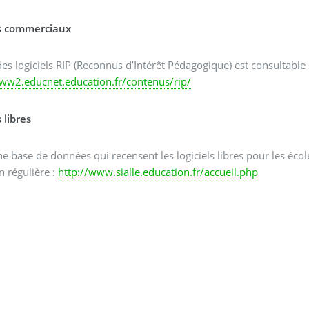
ls commerciaux
 des logiciels RIP (Reconnus d’Intérêt Pédagogique) est consultable 
www2.educnet.education.fr/contenus/rip/
s libres
une base de données qui recensent les logiciels libres pour les éc
n régulière :
http://www.sialle.education.fr/accueil.php