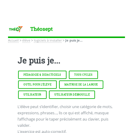
Théosept
Accueil
>
élève
>
logiciels à installer
>
Je puis je...
Je puis je...
PÉDAGOGIE & DIDACTICIELS
TOUS CYCLES
OUTIL POUR L’ÉLÈVE
MAITRISE DE LA LANGUE
UTILISATEUR
UTILISATEUR DÉBROUILLÉ
L’élève peut s’identifier, choisir une catégorie de mots,
expressions, phrases..., lis ce qui est affiché, masque
l’affichage pour le taper précisément au clavier, puis
valider.
L’exercice est auto-correctif.