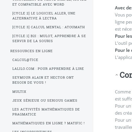
ET COMPATIBLE AVEC WORD
Avec des
[CYCLE 2] LE LOGICIEL ALLER, UNE
Vous pou
ALTERNATIVE À LECTRA
ligne pe
[CYCLE 3] CALCUL MENTAL : ATOUMATH
est néce
Pour le
[CYCLE 1] B2I : MULOT, APPRENDRE À SE
SERVIR DE LA SOURIS
L’outil 
Pour le 
RESSOURCES EN LIGNE
L’applic
CALCUL@TICE
LALILO.COM : POUR APPRENDRE À LIRE
Co
SEYMOUR ALAIN ET HECTOR ONT
BESOIN DE VOUS !
Comme il
MULTIX
est suff
JEUX SÉRIEUX OU SERIOUS GAMES
Pour un 
LES ACTIVITÉS MATHÉMATIQUES DE
des créa
PRAGMATICE
Pour un 
MATHÉMATIQUES EN LIGNE ? MATIFIC !
travaill