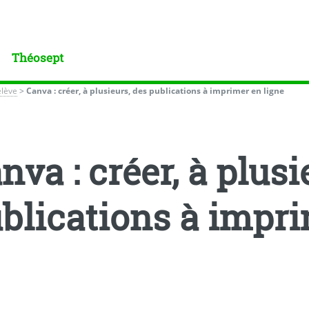
Théosept
élève
>
Canva : créer, à plusieurs, des publications à imprimer en ligne
nva : créer, à plusi
blications à impri