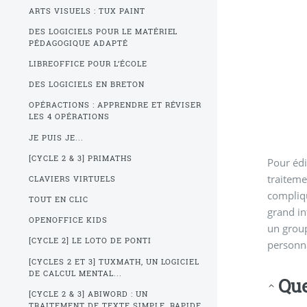
ARTS VISUELS : TUX PAINT
DES LOGICIELS POUR LE MATÉRIEL
PÉDAGOGIQUE ADAPTÉ
LIBREOFFICE POUR L’ÉCOLE
DES LOGICIELS EN BRETON
OPÉRACTIONS : APPRENDRE ET RÉVISER
LES 4 OPÉRATIONS
JE PUIS JE...
[CYCLE 2 & 3] PRIMATHS
Pour édi
traiteme
CLAVIERS VIRTUELS
compliqu
TOUT EN CLIC
grand in
OPENOFFICE KIDS
un group
[CYCLE 2] LE LOTO DE PONTI
personna
[CYCLES 2 ET 3] TUXMATH, UN LOGICIEL
DE CALCUL MENTAL...
Que
[CYCLE 2 & 3] ABIWORD : UN
TRAITEMENT DE TEXTE SIMPLE, RAPIDE