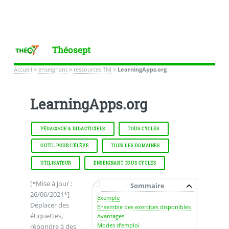
Théosept
Accueil
>
enseignant
>
ressources TNI
>
LearningApps.org
LearningApps.org
PÉDAGOGIE & DIDACTICIELS
TOUS CYCLES
OUTIL POUR L’ÉLÈVE
TOUS LES DOMAINES
UTILISATEUR
ENSEIGNANT TOUS CYCLES
[*Mise à jour :
Sommaire
26/06/2021*]
Exemple
Déplacer des
Ensemble des exercices disponibles
étiquettes,
Avantages
Modes d’emploi
répondre à des