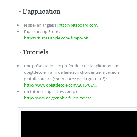
L’application
le site (en anglais) :
http://bitsboard.com/
l’app sur app Store :
https://itunes.apple.com/fr/app/bit...
Tutoriels
une présentation en profondeur de l’application par
doigtdecole.fr afin de faire son choix entre la version
gratuite ou pro (commencez par la gratuite !) :
http://www.doigtdecole.com/2015/08/...
un tutoriel papier très complet :
http://www.ac-grenoble.fr/ien.monte...