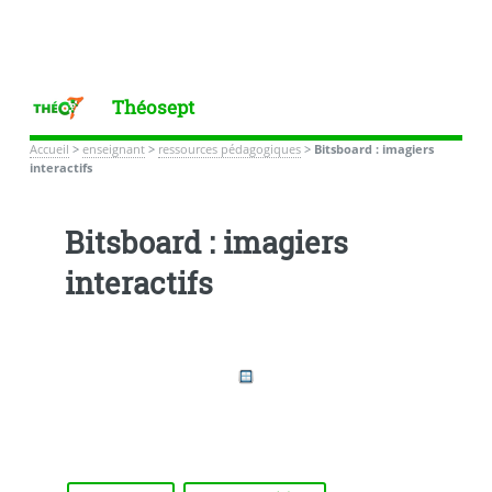
Théosept
Accueil
>
enseignant
>
ressources pédagogiques
>
Bitsboard : imagiers
interactifs
Bitsboard : imagiers
interactifs