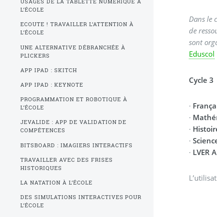
USAGES DE LA TABLETTE NUMÉRIQUE À
L’ÉCOLE
Dans le 
ECOUTE ! TRAVAILLER L’ATTENTION À
de resso
L’ÉCOLE
sont org
UNE ALTERNATIVE DÉBRANCHÉE À
Eduscol
PLICKERS
APP IPAD : SKITCH
Cycle 3
APP IPAD : KEYNOTE
PROGRAMMATION ET ROBOTIQUE À
·
França
L’ÉCOLE
·
Mathé
JEVALIDE : APP DE VALIDATION DE
·
Histoi
COMPÉTENCES
·
Scienc
BITSBOARD : IMAGIERS INTERACTIFS
·
LVER A
TRAVAILLER AVEC DES FRISES
HISTORIQUES
L’utilis
LA NATATION À L’ÉCOLE
DES SIMULATIONS INTERACTIVES POUR
L’ÉCOLE