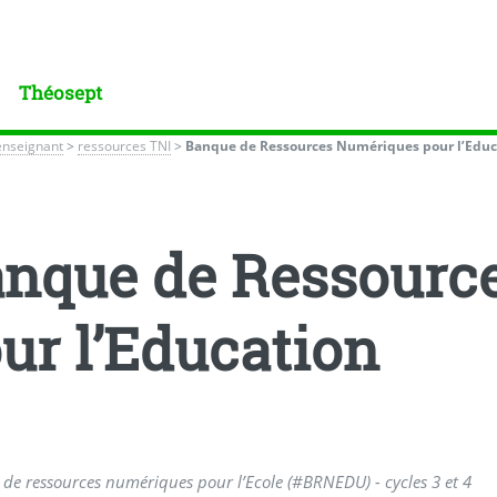
Théosept
enseignant
>
ressources TNI
>
Banque de Ressources Numériques pour l’Educ
nque de Ressourc
ur l’Education
de ressources numériques pour l’Ecole (#BRNEDU) - cycles 3 et 4