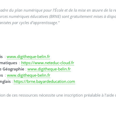
cadre du plan numérique pour l’École et de la mise en œuvre de la 
urces numériques éducatives (BRNE) sont gratuitement mises à dispos
anisées par cycles d’apprentissage."
is
:
www.digitheque-belin.fr
matiques
:
https://www.neteduc-cloud.fr
re Géographie
:
www.digitheque-belin.fr
es
:
www.digitheque-belin.fr
nglais
:
https://brne.bayardeducation.com
ation de ces ressources nécessite une inscription préalable à l’ai