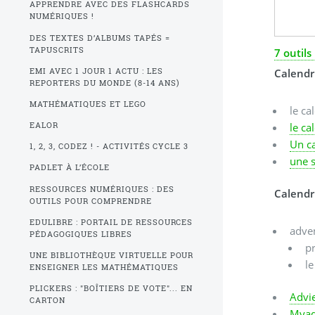
APPRENDRE AVEC DES FLASHCARDS
NUMÉRIQUES !
DES TEXTES D’ALBUMS TAPÉS =
TAPUSCRITS
7 outils
Calendri
EMI AVEC 1 JOUR 1 ACTU : LES
REPORTERS DU MONDE (8-14 ANS)
MATHÉMATIQUES ET LEGO
le ca
le ca
EALOR
Un c
1, 2, 3, CODEZ ! - ACTIVITÉS CYCLE 3
une s
PADLET À L’ÉCOLE
RESSOURCES NUMÉRIQUES : DES
Calendr
OUTILS POUR COMPRENDRE
EDULIBRE : PORTAIL DE RESSOURCES
adven
PÉDAGOGIQUES LIBRES
p
UNE BIBLIOTHÈQUE VIRTUELLE POUR
le
ENSEIGNER LES MATHÉMATIQUES
PLICKERS : "BOÎTIERS DE VOTE"... EN
Advi
CARTON
Myad