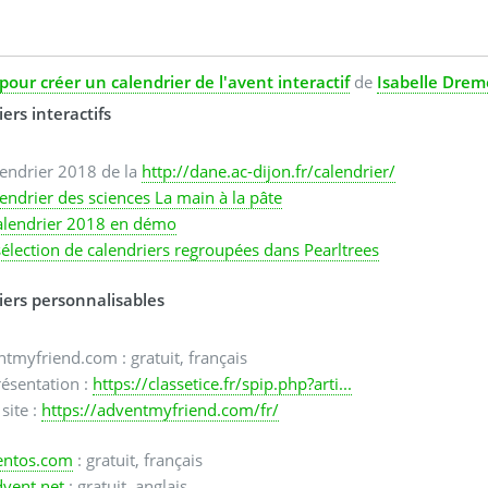
 pour créer un calendrier de l'avent interactif
de
Isabelle Dre
ers interactifs
lendrier 2018 de la
http://dane.ac-dijon.fr/calendrier/
lendrier des sciences La main à la pâte
alendrier 2018 en démo
élection de calendriers regroupées dans Pearltrees
iers personnalisables
tmyfriend.com : gratuit, français
résentation :
https://classetice.fr/spip.php?arti...
 site :
https://adventmyfriend.com/fr/
entos.com
: gratuit, français
vent.net
: gratuit, anglais