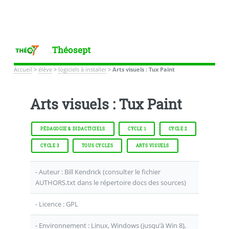
Théosept
Accueil
>
élève
>
logiciels à installer
>
Arts visuels : Tux Paint
Arts visuels : Tux Paint
PÉDAGOGIE & DIDACTICIELS
CYCLE 1
CYCLE 2
CYCLE 3
TOUS CYCLES
ARTS VISUELS
- Auteur : Bill Kendrick (consulter le fichier
AUTHORS.txt dans le répertoire docs des sources)
- Licence : GPL
- Environnement : Linux, Windows (jusqu’à Win 8),