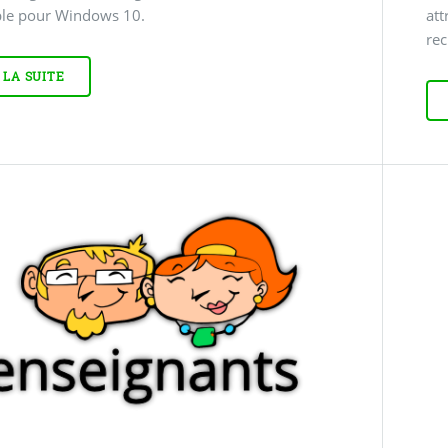
ble pour Windows 10.
att
rec
 LA SUITE