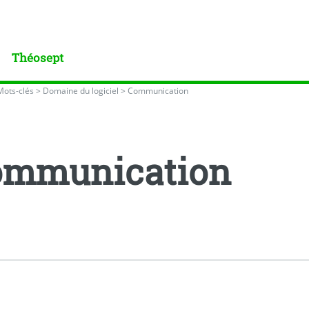
Théosept
Mots-clés
>
Domaine du logiciel
>
Communication
ommunication