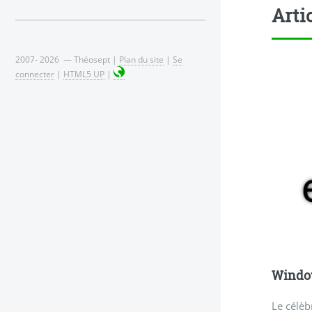
Arti
2007- 2026 — Théosept |
Plan du site
|
Se
connecter
|
HTML5 UP
|
Windo
Le célèb