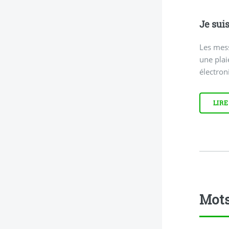
Je sui
Les mess
une plai
électron
LIRE
Mots