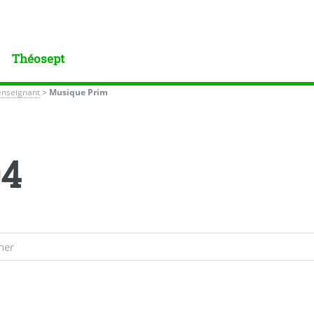
Théosept
enseignant
>
Musique Prim
04