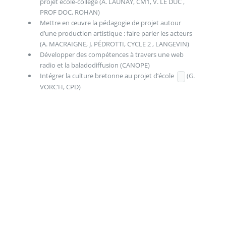
projet école-collège (A. LAUNAY, CM1, V. LE DUC ,
PROF DOC, ROHAN)
Mettre en œuvre la pédagogie de projet autour
d’une production artistique : faire parler les acteurs
(A. MACRAIGNE, J. PÉDROTTI, CYCLE 2 , LANGEVIN)
Développer des compétences à travers une web
radio et la baladodiffusion (CANOPE)
Intégrer la culture bretonne au projet d’école
(G.
VORC’H, CPD)